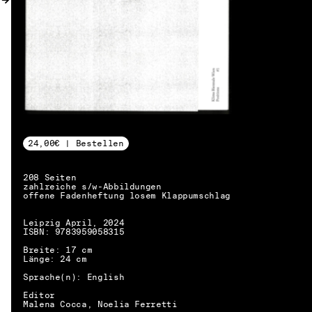
24,00€ | Bestellen
208 Seiten
zahlreiche s/w-Abbildungen
offene Fadenheftung losem Klappumschlag
Leipzig April, 2024
ISBN: 9783959058315
Breite: 17 cm
Länge: 24 cm
Sprache(n): English
Editor
DE → EN
Malena Cocca, Noelia Ferretti