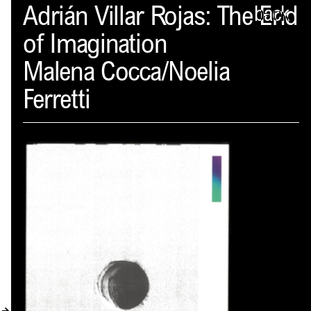
Spector
Adrián Villar Rojas: The End
back
of Imagination
PROFIL
Malena Cocca/Noelia
AKTUELLES
Ferretti
INDEX
WARENKORB (
0
)
VERLAGSVORSCHAU
DISTRIBUTION
KONTAKT
KUNDENKONTO