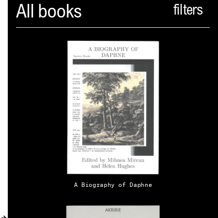
Spector
All books
PROFIL
AKTUELLES
INDEX
WARENKORB (
0
)
VERLAGSVORSCHAU
DISTRIBUTION
KONTAKT
A Biography of Daphne
KUNDENKONTO