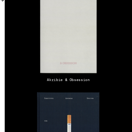
Akribie & Obsession
DE → EN