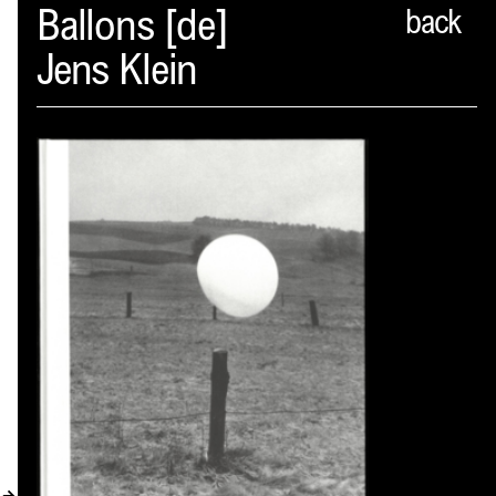
Spector
Ballons [de]
back
Jens Klein
PROFIL
AKTUELLES
INDEX
WARENKORB (
0
)
VERLAGSVORSCHAU
DISTRIBUTION
KONTAKT
KUNDENKONTO