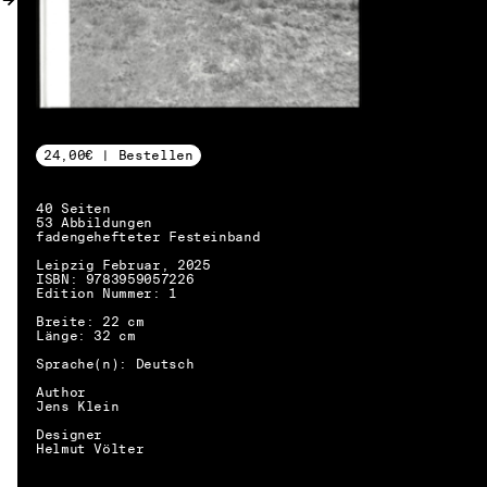
24,00€ | Bestellen
40 Seiten
53 Abbildungen
fadengehefteter Festeinband
Leipzig Februar, 2025
ISBN: 9783959057226
Edition Nummer: 1
Breite: 22 cm
Länge: 32 cm
Sprache(n): Deutsch
Author
Jens Klein
Designer
Helmut Völter
DE → EN