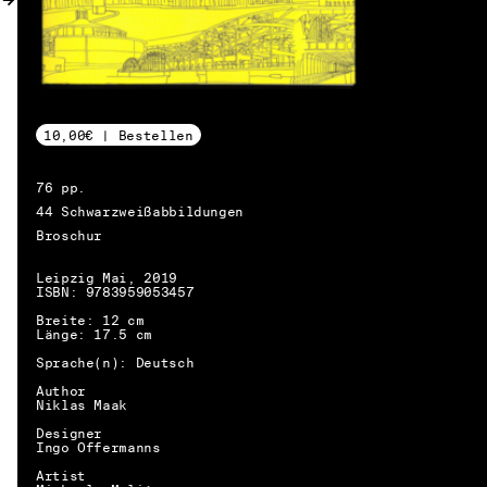
10,00€ | Bestellen
76 pp.
44 Schwarzweißabbildungen
Broschur
Leipzig Mai, 2019
ISBN: 9783959053457
Breite: 12 cm
Länge: 17.5 cm
Sprache(n): Deutsch
Author
Niklas Maak
Designer
Ingo Offermanns
DE → EN
Artist