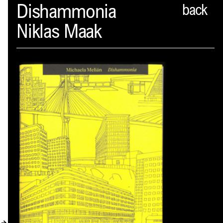
Spector
Dishammonia
back
Niklas Maak
PROFIL
AKTUELLES
INDEX
WARENKORB (
0
)
VERLAGSVORSCHAU
DISTRIBUTION
KONTAKT
KUNDENKONTO