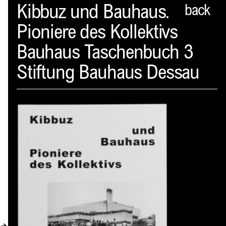
Spector
Kibbuz und Bauhaus.
back
Pioniere des Kollektivs
PROFIL
Bauhaus Taschenbuch 3
AKTUELLES
Stiftung Bauhaus Dessau
INDEX
WARENKORB (
0
)
VERLAGSVORSCHAU
DISTRIBUTION
KONTAKT
KUNDENKONTO