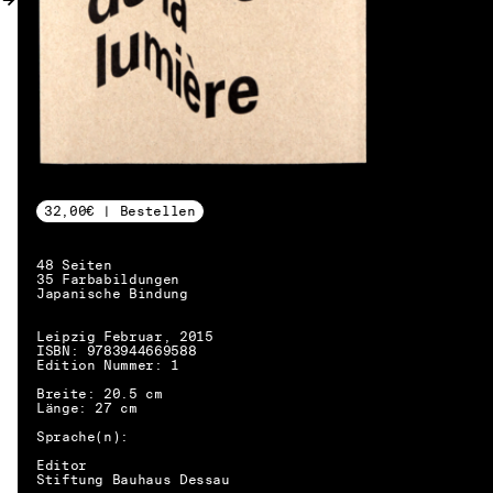
32,00€ | Bestellen
48 Seiten
35 Farbabildungen
Japanische Bindung
Leipzig Februar, 2015
ISBN: 9783944669588
Edition Nummer: 1
Breite: 20.5 cm
Länge: 27 cm
Sprache(n):
Editor
DE → EN
Stiftung Bauhaus Dessau