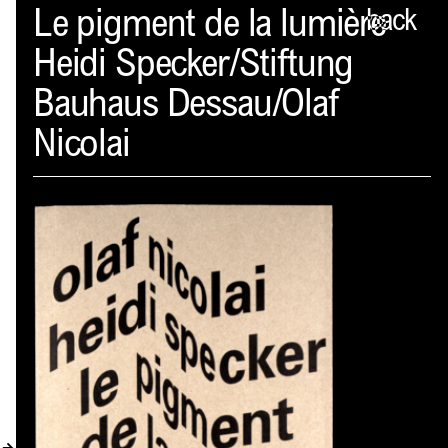
Spector
Le pigment de la lumière
back
Heidi Specker/Stiftung
PROFIL
Bauhaus Dessau/Olaf
AKTUELLES
Nicolai
INDEX
WARENKORB (
0
)
VERLAGSVORSCHAU
DISTRIBUTION
KONTAKT
KUNDENKONTO