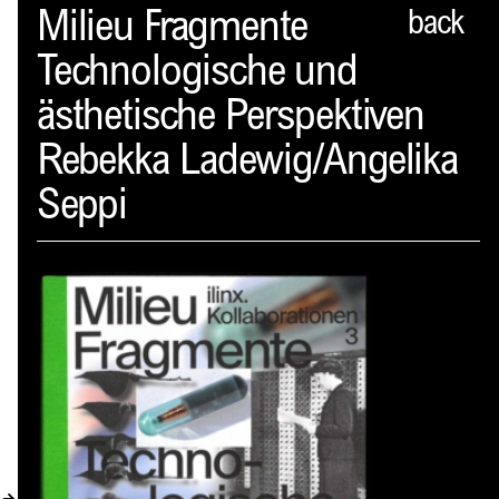
Spector
Milieu Fragmente
back
Technologische und
PROFIL
ästhetische Perspektiven
AKTUELLES
Rebekka Ladewig/Angelika
INDEX
Seppi
WARENKORB (
0
)
VERLAGSVORSCHAU
DISTRIBUTION
KONTAKT
KUNDENKONTO