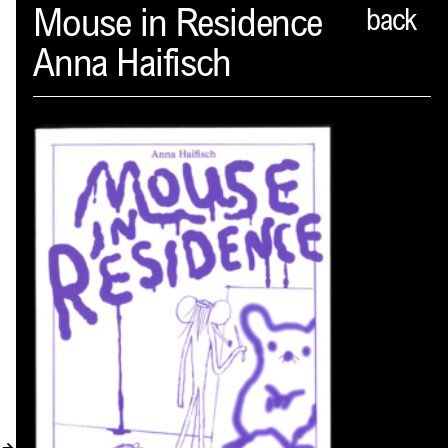
Spector
Mouse in Residence
back
Anna Haifisch
PROFIL
AKTUELLES
INDEX
WARENKORB (
0
)
VERLAGSVORSCHAU
DISTRIBUTION
KONTAKT
KUNDENKONTO