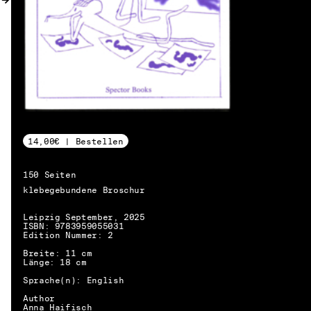
14,00€ | Bestellen
150 Seiten
klebegebundene Broschur
Leipzig September, 2025
ISBN: 9783959055031
Edition Nummer: 2
Breite: 11 cm
Länge: 18 cm
Sprache(n): English
DE → EN
Author
Anna Haifisch