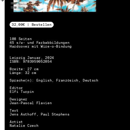
32,00€ | Bestellen
108 Seiten
45 s/w- und Farbabbildungen
Hardcover mit Wire-o-Bindung
Leipzig Januar, 2024
ISBN: 9783959052054
Breite: 27 cm
Länge: 32 cm
Sprache(n): English, Französich, Deutsch
Editor
Elfi Turpin
Designer
Jean-Pascal Flavien
Text
Jens Asthoff, Paul Stephens
Artist
DE → EN
Natalie Czech