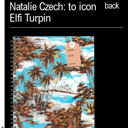
Spector
Natalie Czech: to icon
back
Elfi Turpin
PROFIL
AKTUELLES
INDEX
WARENKORB (
0
)
VERLAGSVORSCHAU
DISTRIBUTION
KONTAKT
KUNDENKONTO