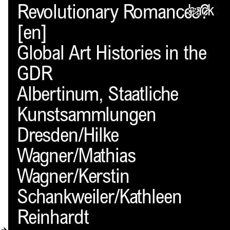
Spector
Revolutionary Romances?
back
[en]
PROFIL
Global Art Histories in the
AKTUELLES
GDR
INDEX
Albertinum, Staatliche
WARENKORB (
0
)
Kunstsammlungen
VERLAGSVORSCHAU
Dresden/Hilke
DISTRIBUTION
Wagner/Mathias
Wagner/Kerstin
KONTAKT
Schankweiler/Kathleen
KUNDENKONTO
Reinhardt