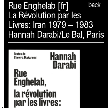
Spector
Rue Enghelab [fr]
back
La Révolution par les
PROFIL
Livres: Iran 1979 – 1983
AKTUELLES
Hannah Darabi/Le Bal, Paris
INDEX
WARENKORB (
0
)
VERLAGSVORSCHAU
DISTRIBUTION
KONTAKT
KUNDENKONTO