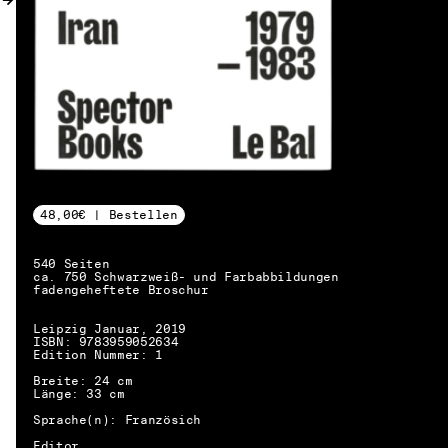
48,00€ | Bestellen
540 Seiten
ca. 750 Schwarzweiß- und Farbabbildungen
fadengeheftete Broschur
Leipzig Januar, 2019
ISBN: 9783959052634
Edition Nummer: 1
Breite: 24 cm
Länge: 33 cm
Sprache(n): Französich
DE → EN
Editor