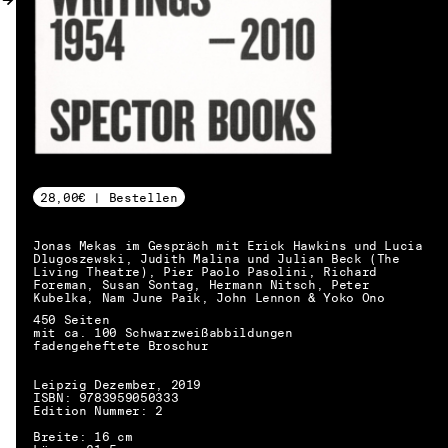
28,00€ | Bestellen
Jonas Mekas im Gespräch mit Erick Hawkins und Lucia
Dlugoszewski, Judith Malina und Julian Beck (The
Living Theatre), Pier Paolo Pasolini, Richard
Foreman, Susan Sontag, Hermann Nitsch, Peter
Kubelka, Nam June Paik, John Lennon & Yoko Ono
450 Seiten
mit ca. 100 Schwarzweißabbildungen
fadengeheftete Broschur
Leipzig Dezember, 2019
ISBN: 9783959050333
Edition Nummer: 2
DE → EN
Breite: 16 cm