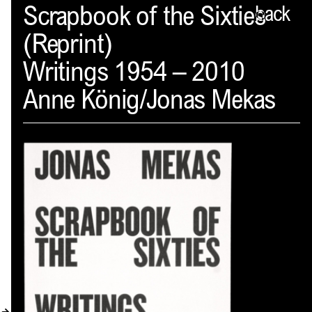
Spector
Scrapbook of the Sixties
back
(Reprint)
PROFIL
Writings 1954 – 2010
AKTUELLES
Anne König/Jonas Mekas
INDEX
WARENKORB (
0
)
VERLAGSVORSCHAU
DISTRIBUTION
KONTAKT
KUNDENKONTO