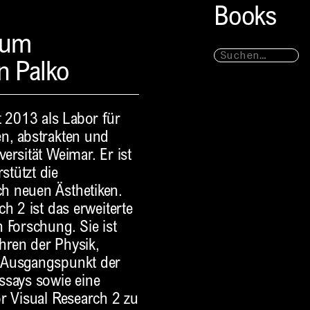
Books
ium
n Palko
t 2013 als Labor für
n, abstrakten und
ersität Weimar. Er ist
stützt die
h neuen Ästhetiken.
h 2 ist das erweiterte
 Forschung. Sie ist
ahren der Physik,
s Ausgangspunkt der
ssays sowie eine
or Visual Research 2 zu