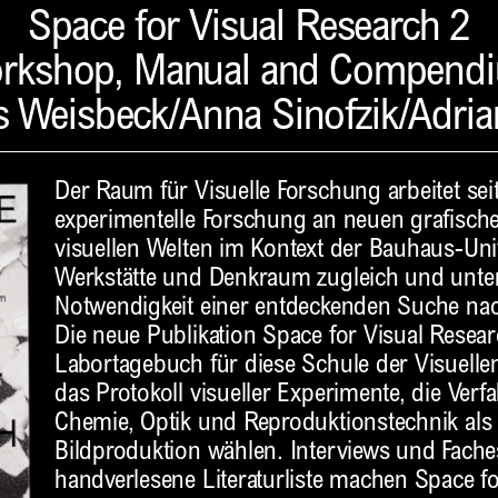
Space for Visual Research 2
rkshop, Manual and Compend
 Weisbeck/Anna Sinofzik/Adria
Der Raum für Visuelle Forschung arbeitet sei
experimentelle Forschung an neuen grafische
visuellen Welten im Kontext der Bauhaus-Univ
Werkstätte und Denkraum zugleich und unter
Notwendigkeit einer entdeckenden Suche nac
Die neue Publikation Space for Visual Researc
Labortagebuch für diese Schule der Visuellen
das Protokoll visueller Experimente, die Verf
Chemie, Optik und Reproduktionstechnik al
Bildproduktion wählen. Interviews und Fache
handverlesene Literaturliste machen Space f