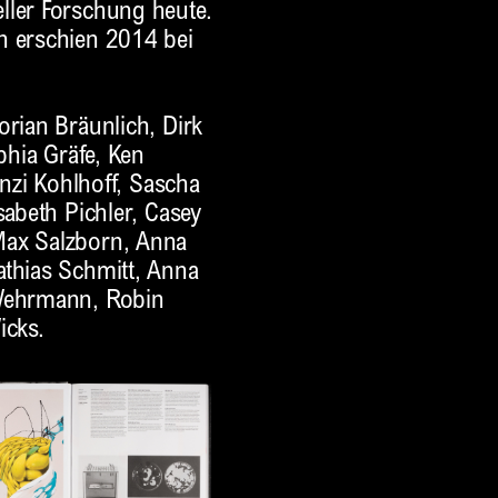
ller Forschung heute.
h erschien 2014 bei
orian Bräunlich, Dirk
phia Gräfe, Ken
anzi Kohlhoff, Sascha
sabeth Pichler, Casey
Max Salzborn, Anna
athias Schmitt, Anna
 Wehrmann, Robin
icks.