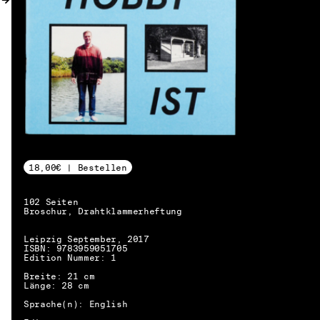
18,00€ | Bestellen
102 Seiten
Broschur, Drahtklammerheftung
Leipzig September, 2017
ISBN: 9783959051705
Edition Nummer: 1
Breite: 21 cm
Länge: 28 cm
DE → EN
Sprache(n): English