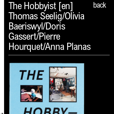
Spector
The Hobbyist [en]
back
Thomas Seelig/Olivia
PROFIL
Baeriswyl/Doris
AKTUELLES
Gassert/Pierre
INDEX
Hourquet/Anna Planas
WARENKORB (
0
)
VERLAGSVORSCHAU
DISTRIBUTION
KONTAKT
KUNDENKONTO