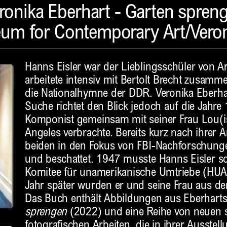
ronika Eberhart - Garten spren
um for Contemporary Art/Veron
Hanns Eisler war der Lieblingsschüler von 
arbeitete intensiv mit Bertolt Brecht zusam
die Nationalhymne der DDR. Veronika Eberhar
Suche richtet den Blick jedoch auf die Jahre
Komponist gemeinsam mit seiner Frau Lou(is
Angeles verbrachte. Bereits kurz nach ihrer A
beiden in den Fokus von FBI-Nachforschung
und beschattet. 1947 musste Hanns Eisler sc
Komitee für unamerikanische Umtriebe (HUAC
Jahr später wurden er und seine Frau aus d
Das Buch enthält Abbildungen aus Eberharts
sprengen
(2022) und eine Reihe von neuen 
fotografischen Arbeiten, die in ihrer Ausstel