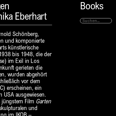
gen
Books
ika Eberhart
Arnold Schönberg,
men und komponierte
ts künstlerische
 1938 bis 1948, die der
e) im Exil in Los
nkunft gerieten die
en, wurden abgehört
hließlich vor dem
) erscheinen, ein
en USA ausgewiesen.
 jüngstem Film
Garten
skulpturalen und
lung im IKOB –