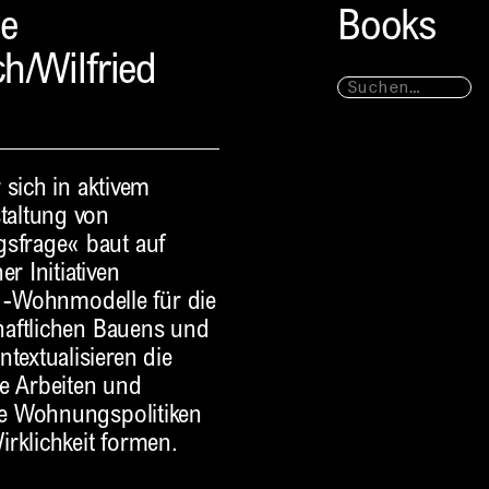
de
Books
ch/Wilfried
 sich in aktivem
taltung von
sfrage« baut auf
r Initiativen
:1-Wohnmodelle für die
haftlichen Bauens und
extualisieren die
he Arbeiten und
ie Wohnungspolitiken
rklichkeit formen.