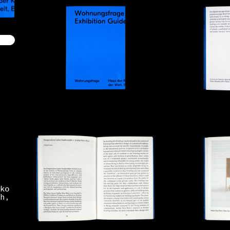
ko
h,