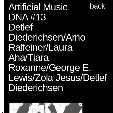
Spector
Artificial Music
back
DNA #13
PROFIL
Detlef
AKTUELLES
Diederichsen/Arno
INDEX
Raffeiner/Laura
WARENKORB (
0
)
Aha/Tiara
VERLAGSVORSCHAU
Roxanne/George E.
DISTRIBUTION
Lewis/Zola Jesus/Detlef
Diederichsen
KONTAKT
KUNDENKONTO