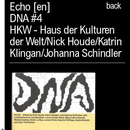
Spector
Echo [en]
back
DNA #4
PROFIL
HKW - Haus der Kulturen
AKTUELLES
der Welt/Nick Houde/Katrin
INDEX
Klingan/Johanna Schindler
WARENKORB (
0
)
VERLAGSVORSCHAU
DISTRIBUTION
KONTAKT
KUNDENKONTO