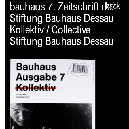
Spector
bauhaus 7. Zeitschrift der
back
Stiftung Bauhaus Dessau
PROFIL
Kollektiv / Collective
AKTUELLES
Stiftung Bauhaus Dessau
INDEX
WARENKORB (
0
)
VERLAGSVORSCHAU
DISTRIBUTION
KONTAKT
KUNDENKONTO