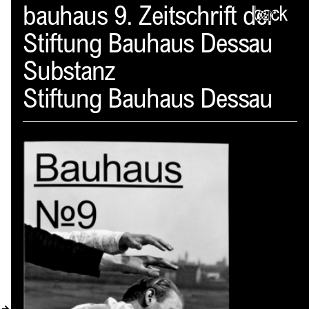
Spector
bauhaus 9. Zeitschrift der
back
Stiftung Bauhaus Dessau
PROFIL
Substanz
AKTUELLES
Stiftung Bauhaus Dessau
INDEX
WARENKORB (
0
)
VERLAGSVORSCHAU
DISTRIBUTION
KONTAKT
KUNDENKONTO