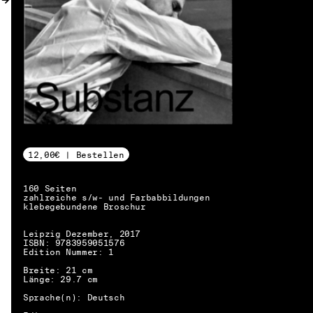
12,00€ | Bestellen
160 Seiten
zahlreiche s/w- und Farbabbildungen
klebegebundene Broschur
Leipzig Dezember, 2017
ISBN: 9783959051576
Edition Nummer: 1
Breite: 21 cm
Länge: 29.7 cm
DE → EN
Sprache(n): Deutsch