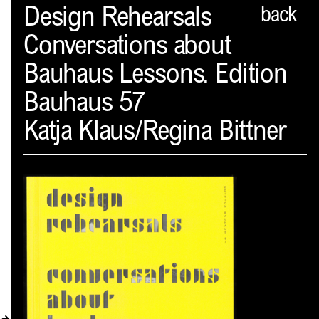
Spector
Design Rehearsals
back
Conversations about
PROFIL
Bauhaus Lessons. Edition
AKTUELLES
Bauhaus 57
INDEX
Katja Klaus/Regina Bittner
WARENKORB (
0
)
VERLAGSVORSCHAU
DISTRIBUTION
KONTAKT
KUNDENKONTO