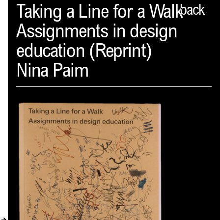
Spector
Taking a Line for a Walk
back
Assignments in design
PROFIL
education (Reprint)
AKTUELLES
Nina Paim
INDEX
WARENKORB (
0
)
VERLAGSVORSCHAU
DISTRIBUTION
KONTAKT
KUNDENKONTO