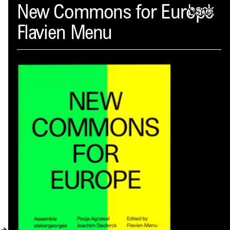
Spector
New Commons for Europe
back
Flavien Menu
PROFIL
AKTUELLES
INDEX
WARENKORB (
0
)
VERLAGSVORSCHAU
DISTRIBUTION
KONTAKT
KUNDENKONTO