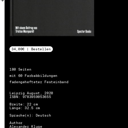
34,00€ | Bestellen
180 Seiten
mit 60 Farbabbildungen
fadengehefteter Festeinband
Leipzig August, 2020
ISBN: 9783959053655
Breite: 22 cm
Länge: 32.5 cm
Sprache(n): Deutsch
DE → EN
Author
Alexander Kluge