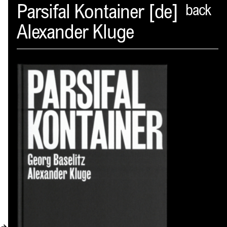
Spector
Parsifal Kontainer [de]
back
Alexander Kluge
PROFIL
AKTUELLES
INDEX
WARENKORB (
0
)
VERLAGSVORSCHAU
DISTRIBUTION
KONTAKT
KUNDENKONTO