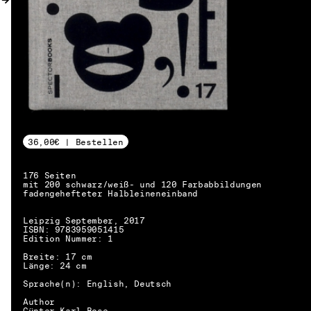
36,00€ | Bestellen
176 Seiten
mit 200 schwarz/weiß- und 120 Farbabbildungen
fadengehefteter Halbleineneinband
Leipzig September, 2017
ISBN: 9783959051415
Edition Nummer: 1
Breite: 17 cm
Länge: 24 cm
Sprache(n): English, Deutsch
DE → EN
Author
Günter Karl Bose