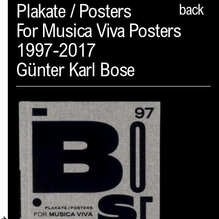
Spector
Plakate / Posters
back
For Musica Viva Posters
PROFIL
1997-2017
AKTUELLES
Günter Karl Bose
INDEX
WARENKORB (
0
)
VERLAGSVORSCHAU
DISTRIBUTION
KONTAKT
KUNDENKONTO