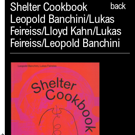
Spector
Shelter Cookbook
back
Leopold Banchini/Lukas
PROFIL
Feireiss/Lloyd Kahn/Lukas
AKTUELLES
Feireiss/Leopold Banchini
INDEX
WARENKORB (
0
)
VERLAGSVORSCHAU
DISTRIBUTION
KONTAKT
KUNDENKONTO