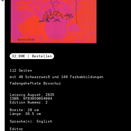
32,00€ | Bestellen
112 Seiten
mit 48 Schwarzweiß und 140 Farbabbildungen
fadengeheftete Broschur
Leipzig August, 2025
ISBN: 9783959054904
Edition Nummer: 2
Breite: 28 cm
Länge: 36.5 cm
Sprache(n): English
DE → EN
Editor