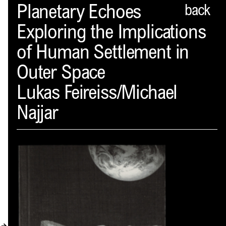
Spector
Planetary Echoes
back
Exploring the Implications
PROFIL
of Human Settlement in
AKTUELLES
Outer Space
INDEX
Lukas Feireiss/Michael
WARENKORB (
0
)
Najjar
VERLAGSVORSCHAU
DISTRIBUTION
KONTAKT
KUNDENKONTO