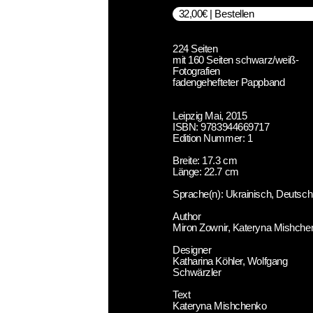
32,00€ | Bestellen
224 Seiten
mit 160 Seiten schwarz/weiß-
Fotografien
fadengehefteter Pappband
Leipzig Mai, 2015
ISBN: 9783944669717
Edition Nummer: 1
Breite: 17.3 cm
Länge: 22.7 cm
Sprache(n): Ukrainisch, Deutsch
Author
Miron Zownir, Kateryna Mishche
Designer
Katharina Köhler, Wolfgang
Schwärzler
Text
Kateryna Mishchenko