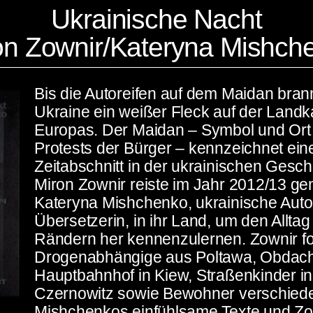
Ukrainische Nacht
on Zownir/Kateryna Mishch
Bis die Autoreifen auf dem Maidan bran
Ukraine ein weißer Fleck auf der Land
Europas. Der Maidan – Symbol und Or
Protests der Bürger – kennzeichnet ei
Zeitabschnitt in der ukrainischen Gesch
Miron Zownir reiste im Jahr 2012/13 g
Kateryna Mishchenko, ukrainische Auto
Übersetzerin, in ihr Land, um den Allta
Rändern her kennenzulernen. Zownir fot
Drogenabhängige aus Poltawa, Obdac
Hauptbahnhof in Kiew, Straßenkinder i
Czernowitz sowie Bewohner verschied
Mishchenkos einfühlsame Texte und Zo