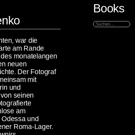
Books
enko
nten, war die
karte am Rande
t des monatelangen
nen neuen
ichte. Der Fotograf
emeinsam mit
rin und
g von seinen
ografierte
hlose am
n Odessa und
ener Roma-Lager.
wnirs