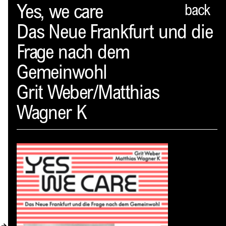
Spector
Yes, we care
back
Das Neue Frankfurt und die
PROFIL
Frage nach dem
AKTUELLES
Gemeinwohl
INDEX
Grit Weber/Matthias
WARENKORB (
0
)
Wagner K
VERLAGSVORSCHAU
DISTRIBUTION
KONTAKT
KUNDENKONTO