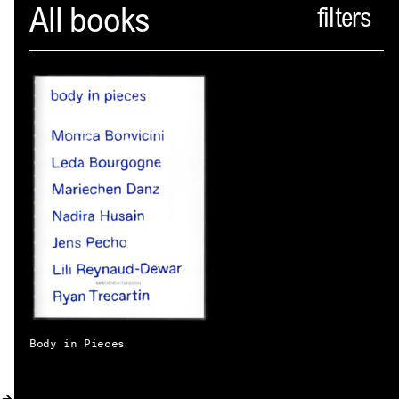
Spector
All books
PROFIL
AKTUELLES
INDEX
WARENKORB (
0
)
VERLAGSVORSCHAU
DISTRIBUTION
KONTAKT
Body in Pieces
KUNDENKONTO