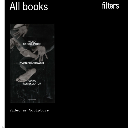
Spector
All books
PROFIL
AKTUELLES
INDEX
WARENKORB (
0
)
VERLAGSVORSCHAU
DISTRIBUTION
KONTAKT
Video as Sculpture
KUNDENKONTO