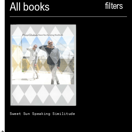
Spector
All books
PROFIL
AKTUELLES
INDEX
WARENKORB (
0
)
VERLAGSVORSCHAU
DISTRIBUTION
KONTAKT
Sweet Sun Speaking Similitude
KUNDENKONTO