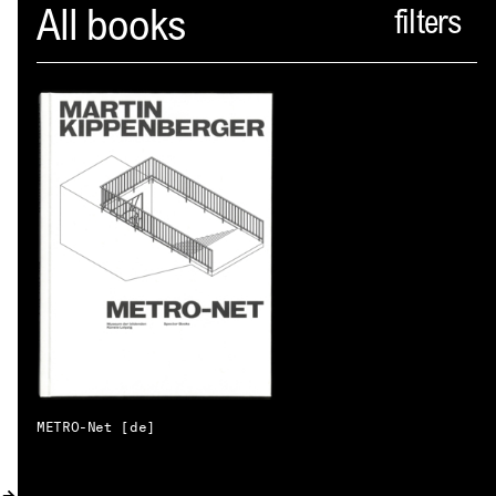
Spector
All books
PROFIL
AKTUELLES
INDEX
WARENKORB (
0
)
VERLAGSVORSCHAU
DISTRIBUTION
KONTAKT
METRO-Net [de]
KUNDENKONTO