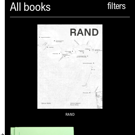
Spector
All books
PROFIL
AKTUELLES
INDEX
WARENKORB (
0
)
VERLAGSVORSCHAU
DISTRIBUTION
KONTAKT
RAND
KUNDENKONTO