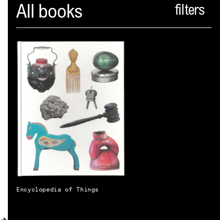
Spector
All books
PROFIL
AKTUELLES
INDEX
WARENKORB (
0
)
VERLAGSVORSCHAU
DISTRIBUTION
KONTAKT
Encyclopedia of Things
KUNDENKONTO