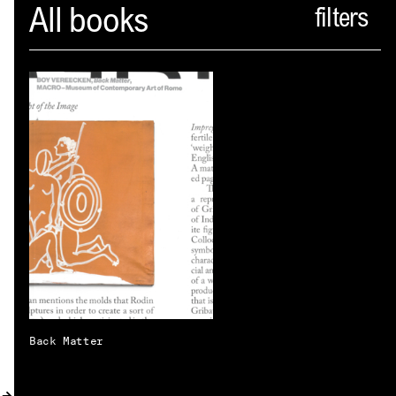
Spector
All books
PROFIL
AKTUELLES
INDEX
WARENKORB (
0
)
VERLAGSVORSCHAU
DISTRIBUTION
KONTAKT
Back Matter
KUNDENKONTO