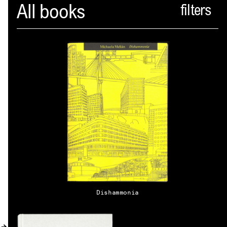
Spector
All books
PROFIL
AKTUELLES
INDEX
WARENKORB (
0
)
VERLAGSVORSCHAU
DISTRIBUTION
KONTAKT
Dishammonia
KUNDENKONTO