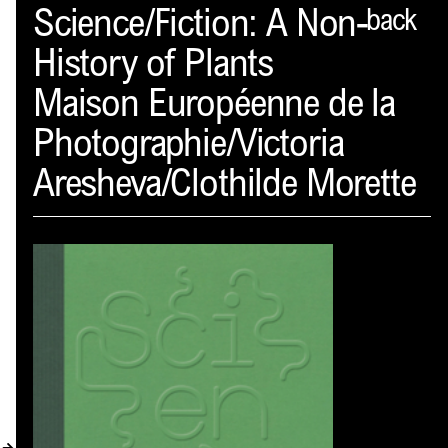
Spector
Science/Fiction: A Non-
back
History of Plants
PROFIL
Maison Européenne de la
AKTUELLES
Photographie/Victoria
INDEX
Aresheva/Clothilde Morette
WARENKORB (
0
)
VERLAGSVORSCHAU
DISTRIBUTION
KONTAKT
KUNDENKONTO