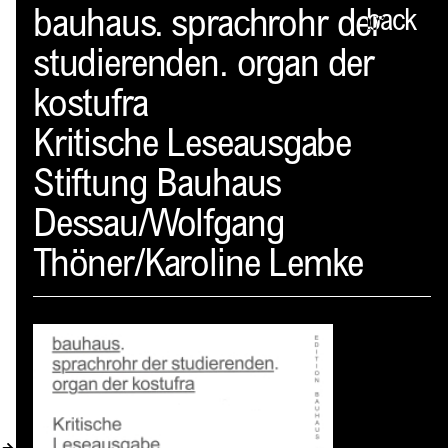
Spector
bauhaus. sprachrohr der
back
studierenden. organ der
ABOUT
kostufra
NEWS
Kritische Leseausgabe
INDEX
Stiftung Bauhaus
SHOPPING CART
Dessau/Wolfgang
(
0
)
Thöner/Karoline Lemke
CATALOGUE
DISTRIBUTION
CONTACT