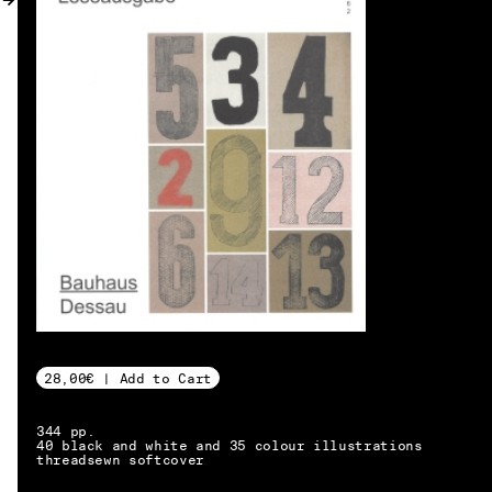
MY ACCOUNT
28,00€ | Add to Cart
344 pp.
40 black and white and 35 colour illustrations
threadsewn softcover
EN → DE