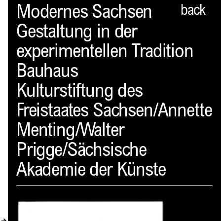
Spector
Modernes Sachsen
back
Gestaltung in der
ABOUT
experimentellen Tradition
NEWS
Bauhaus
INDEX
Kulturstiftung des
SHOPPING CART
Freistaates Sachsen/Annette
(
0
)
Menting/Walter
CATALOGUE
Prigge/Sächsische
DISTRIBUTION
Akademie der Künste
CONTACT