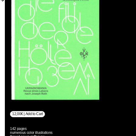
12,00€ | Add to Cart
142 pages
EN → DE
numerous color illustrations