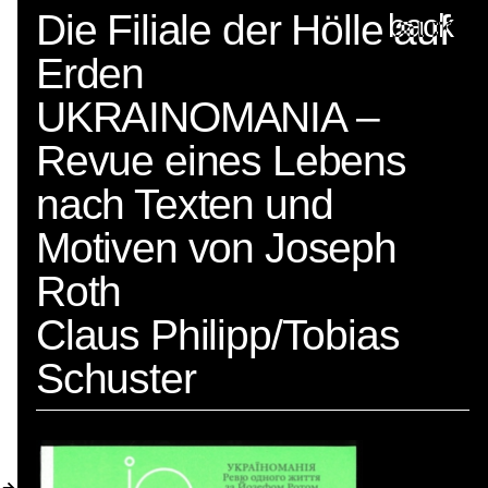
Spector
Die Filiale der Hölle auf
back
Erden
ABOUT
UKRAINOMANIA –
NEWS
Revue eines Lebens
INDEX
nach Texten und
SHOPPING CART (
0
)
Motiven von Joseph
CATALOGUE
Roth
DISTRIBUTION
Claus Philipp/Tobias
Schuster
CONTACT
MY ACCOUNT