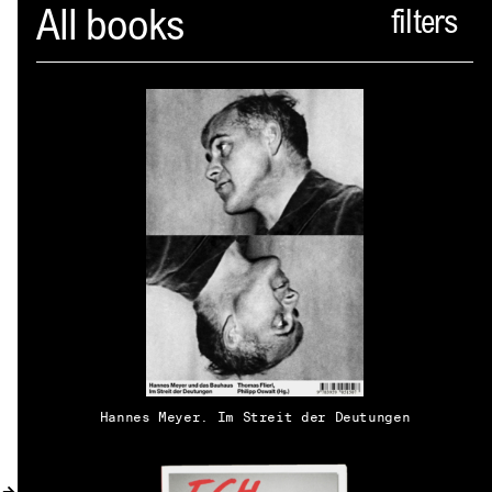
Spector
All books
ABOUT
NEWS
INDEX
SHOPPING CART
(
0
)
CATALOGUE
DISTRIBUTION
Hannes Meyer. Im Streit der Deutungen
CONTACT